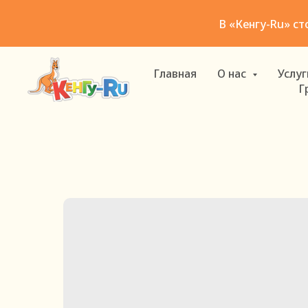
В «Кенгу-Ru» ст
Главная
О нас
Услу
Г