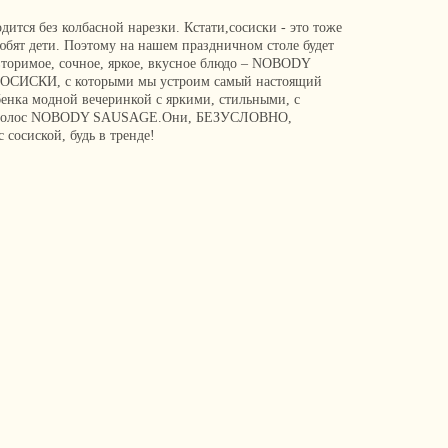
ится без колбасной нарезки. Кстати,сосиски - это тоже
любят дети. Поэтому на нашем праздничном столе будет
вторимое, сочное, яркое, вкусное блюдо – NOBODY
СКИ, с которыми мы устроим самый настоящий
бенка модной вечеринкой с яркими, стильными, с
м волос NOBODY SAUSAGE.Они, БЕЗУСЛОВНО,
 сосиской, будь в тренде!