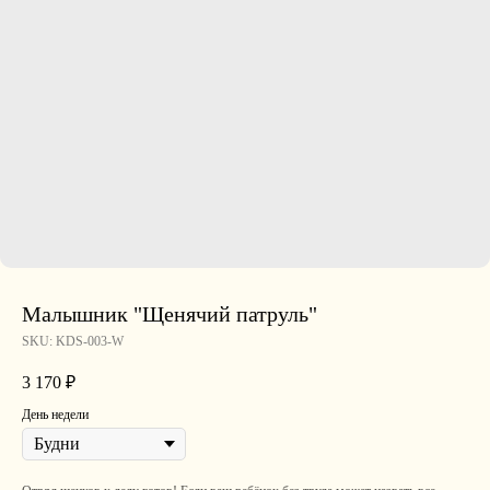
Малышник "Щенячий патруль"
SKU:
KDS-003-W
3 170
₽
День недели