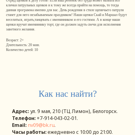
Отряд щенков к делу готов! Если ваш ребёнок без труда может назвать все
клички патрульных щенков и к тому же всегда прийти на помощь, то тогда
данная программа именно для вас. День рождения в стиле щенячьего патруля
станет для него незабываемым праздником! Наши щенки Скай и Маршал будут
веселиться, играть,танцевать с именинником и его гостями. А в конце наши
щенки вручат имениннику торт, где он должен задуть свечи для исполнения
заветного желания.
Возраст: 2+
Длительность: 20 мин.
Количество детей: 10
Как нас найти?
Адрес:
ул. 9 мая, 210 (ТЦ Лимон), Белогорск.
Телефон:
+7-914-043-02-01.
Email:
nv09@bk.ru
.
Часы работы:
eжедневно с 10:00 до 21:00.