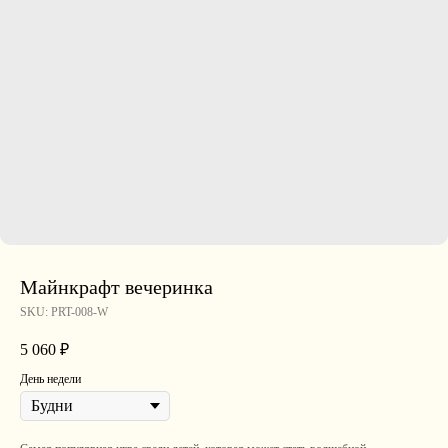
Майнкрафт вечеринка
SKU:
PRT-008-W
5 060
₽
День недели